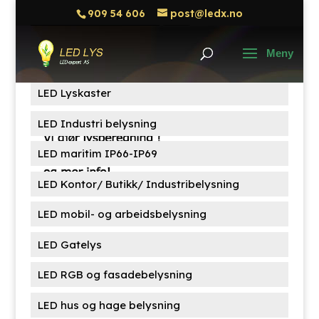
909 54 606
post@ledx.no
Søk
Søk
etter:
Produktkategorier
LED Lyskaster
LED Industri belysning
LED maritim IP66-IP69
LED Kontor/ Butikk/ Industribelysning
LED mobil- og arbeidsbelysning
LED Gatelys
LED RGB og fasadebelysning
LED hus og hage belysning