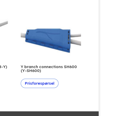
B-Y)
Y branch connections SH600
(Y-SH600)
Prisforespørsel