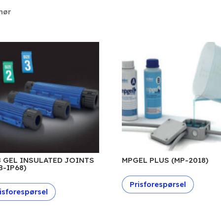
hør
8 GEL INSULATED JOINTS
MPGEL PLUS (MP-2018)
B-IP68)
Prisforespørsel
isforespørsel