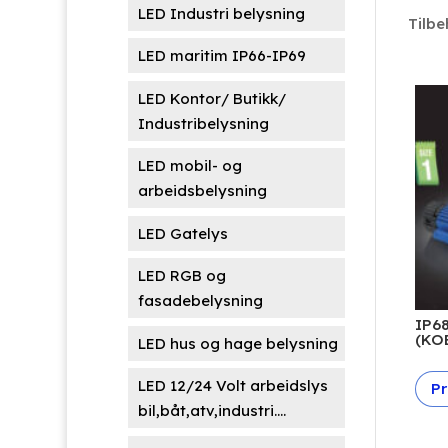
LED Industri belysning
Tilbe
LED maritim IP66-IP69
LED Kontor/ Butikk/
Industribelysning
LED mobil- og
arbeidsbelysning
LED Gatelys
LED RGB og
fasadebelysning
IP6
(KO
LED hus og hage belysning
LED 12/24 Volt arbeidslys
Pr
bil,båt,atv,industri....