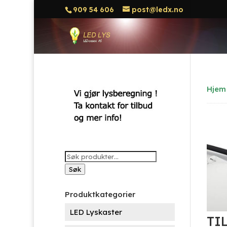
909 54 606
post@ledx.no
Hjem
Søk
etter:
Søk
Produktkategorier
LED Lyskaster
TI