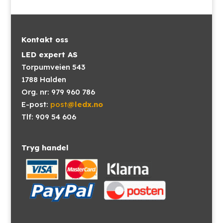
Kontakt oss
LED expert AS
Torpumveien 543
1788 Halden
Org. nr: 979 960 786
E-post:
post
@ledx.no
Tlf: 909 54 606
Tryg handel