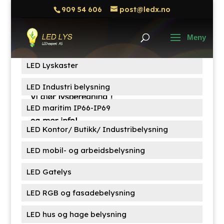
909 54 606
post@ledx.no
Søk
Søk
etter:
Produktkategorier
LED Lyskaster
LED Industri belysning
LED maritim IP66-IP69
LED Kontor/ Butikk/ Industribelysning
LED mobil- og arbeidsbelysning
LED Gatelys
LED RGB og fasadebelysning
LED hus og hage belysning