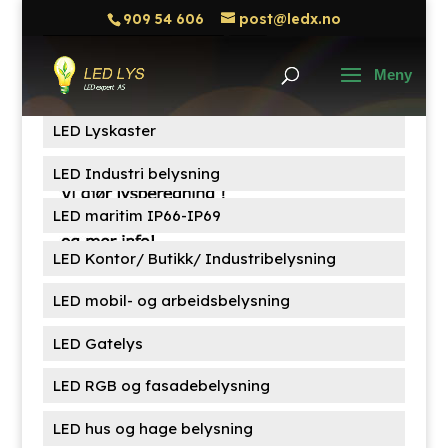
909 54 606
post@ledx.no
Søk
Søk
etter:
Produktkategorier
LED Lyskaster
LED Industri belysning
LED maritim IP66-IP69
LED Kontor/ Butikk/ Industribelysning
LED mobil- og arbeidsbelysning
LED Gatelys
LED RGB og fasadebelysning
LED hus og hage belysning