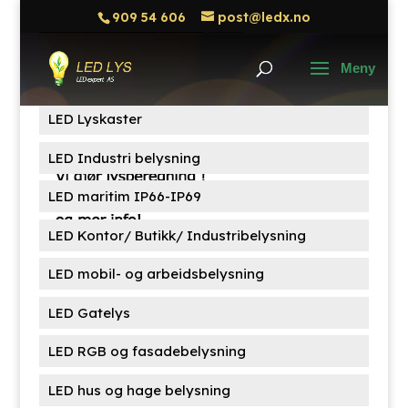
909 54 606
post@ledx.no
Søk
Søk
etter:
Produktkategorier
LED Lyskaster
LED Industri belysning
LED maritim IP66-IP69
LED Kontor/ Butikk/ Industribelysning
LED mobil- og arbeidsbelysning
LED Gatelys
LED RGB og fasadebelysning
LED hus og hage belysning