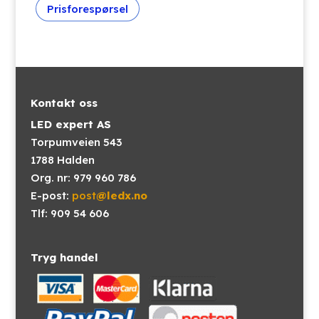
Prisforespørsel
Kontakt oss
LED expert AS
Torpumveien 543
1788 Halden
Org. nr: 979 960 786
E-post:
post
@ledx.no
Tlf: 909 54 606
Tryg handel