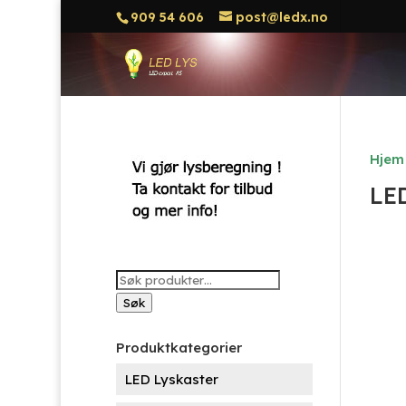
909 54 606
post@ledx.no
Hjem
LE
Søk
etter:
Søk
Produktkategorier
LED Lyskaster