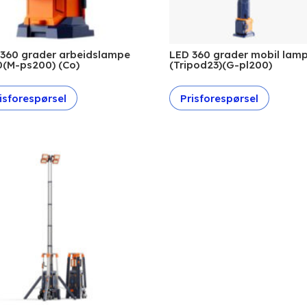
 360 grader arbeidslampe
LED 360 grader mobil lam
0(M-ps200) (Co)
(Tripod23)(G-pl200)
isforespørsel
Prisforespørsel