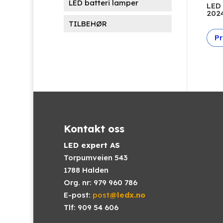
LED batteri lamper
LED
2024
TILBEHØR
Pr
Kontakt oss
LED expert AS
Torpumveien 543
1788 Halden
Org. nr: 979 960 786
E-post:
post
@ledx.no
Tlf: 909 54 606