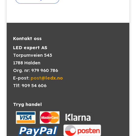
Kontakt oss
LED expert AS
Torpumveien 543
1788 Halden
Org. nr: 979 960 786
E-post:
post
@ledx.no
Tlf: 909 54 606
Tryg handel