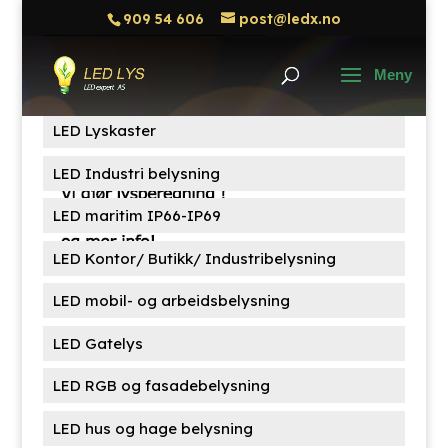
909 54 606
post@ledx.no
Søk
Søk
etter:
Produktkategorier
LED Lyskaster
LED Industri belysning
LED maritim IP66-IP69
LED Kontor/ Butikk/ Industribelysning
LED mobil- og arbeidsbelysning
LED Gatelys
LED RGB og fasadebelysning
LED hus og hage belysning