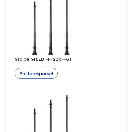
Stolpe G(LED –F-22)(F-G)
Prisforespørsel