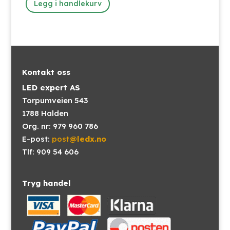
Legg i handlekurv
var:
er:
kr1,625.00.
kr1,460.00.
Kontakt oss
LED expert AS
Torpumveien 543
1788 Halden
Org. nr: 979 960 786
E-post:
post
@ledx.no
Tlf: 909 54 606
Tryg handel