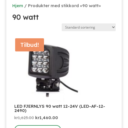
Hjem
/ Produkter med stikkord «90 watt»
90 watt
Tilbud!
LED FJERNLYS 90 watt 12-24V (LED-AF-12-
2490)
Opprinnelig
Nåværende
kr
1,625.00
kr
1,460.00
pris
pris