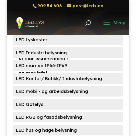
909 54 606
post@ledx.no
Søk
Søk
etter:
Produktkategorier
LED Lyskaster
LED Industri belysning
LED maritim IP66-IP69
LED Kontor/ Butikk/ Industribelysning
LED mobil- og arbeidsbelysning
LED Gatelys
LED RGB og fasadebelysning
LED hus og hage belysning