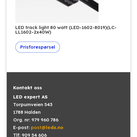
LED track light 80 watt (LED-1602-8019)(LC-
LL1602-2x40W)
Prisforespørsel
Kontakt oss
LED expert AS
Torpumveien 543
1788 Halden
Org. nr: 979 960 786
E-post:
post
@ledx.no
Tlf: 909 54 606