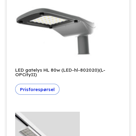
LED gatelys HL 80w (LED-hl-802020)(L-
OPCityII)
Prisforespørsel