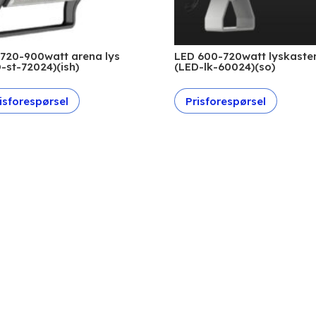
720-900watt arena lys
LED 600-720watt lyskaste
-st-72024)(ish)
(LED-lk-60024)(so)
isforespørsel
Prisforespørsel