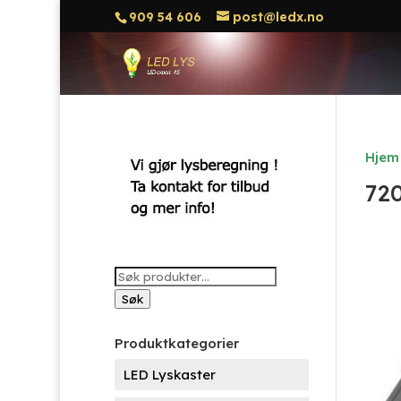
909 54 606
post@ledx.no
Hjem
72
Søk
etter:
Søk
Produktkategorier
LED Lyskaster