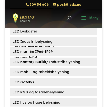
909 54 606
post@ledx.no
Søk
Søk
etter:
Produktkategorier
LED Lyskaster
LED Industri belysning
LED maritim IP66-IP69
LED Kontor/ Butikk/ Industribelysning
LED mobil- og arbeidsbelysning
LED Gatelys
LED RGB og fasadebelysning
LED hus og hage belysning