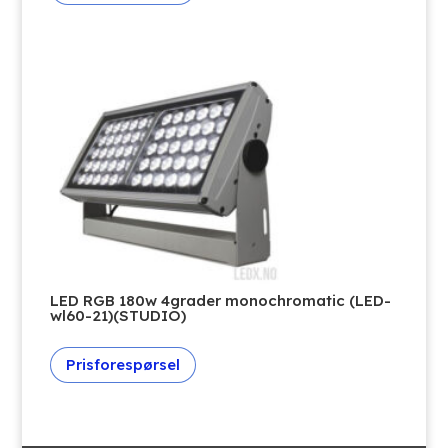
LED RGB 180w 4grader monochromatic (LED-
wl60-21)(STUDIO)
Prisforespørsel