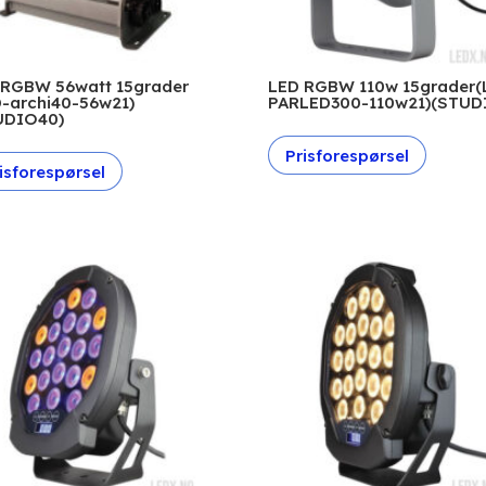
 RGBW 56watt 15grader
LED RGBW 110w 15grader(
D-archi40-56w21)
PARLED300-110w21)(STUD
UDIO40)
Prisforespørsel
isforespørsel