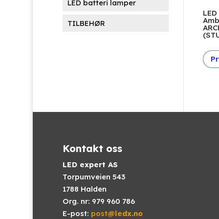
LED batteri lamper
LED
Amb
TILBEHØR
ARC
(ST
Pr
Kontakt oss
LED expert AS
Torpumveien 543
1788 Halden
Org. nr: 979 960 786
E-post:
post
@ledx.no