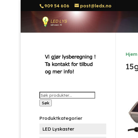
909 54 606
post@ledx.no
Hjem
15
Søk
etter:
Søk
Produktkategorier
LED Lyskaster