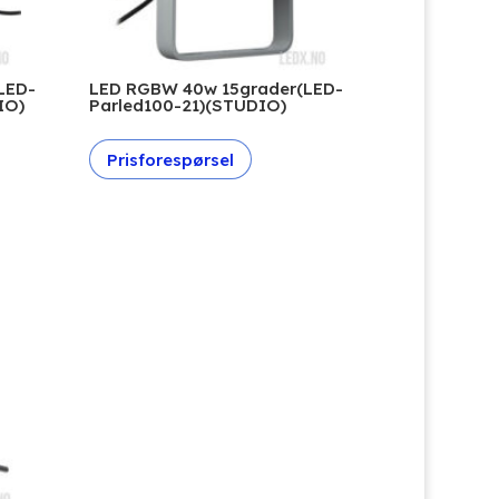
LED-
LED RGBW 40w 15grader(LED-
IO)
Parled100-21)(STUDIO)
Prisforespørsel