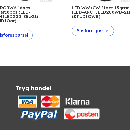
 RGBWА 16pcs
LED WW+CW 21pcs 15grad
er10pcs (LED-
(LED-ARCHILED200WB-21
HILED200-85w21)
(STUDIOWB)
UDIOar)
Prisforespørsel
isforespørsel
Tryg handel