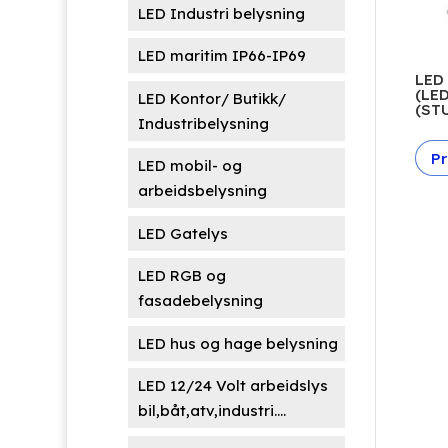
LED Industri belysning
LED maritim IP66-IP69
LED
(LE
LED Kontor/ Butikk/
(ST
Industribelysning
Pr
LED mobil- og
arbeidsbelysning
LED Gatelys
LED RGB og
fasadebelysning
LED hus og hage belysning
LED 12/24 Volt arbeidslys
bil,båt,atv,industri....