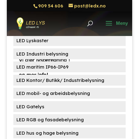
909 54 606
post@ledx.no
Søk
Søk
etter:
Produktkategorier
LED Lyskaster
LED Industri belysning
LED maritim IP66-IP69
LED Kontor/ Butikk/ Industribelysning
LED mobil- og arbeidsbelysning
LED Gatelys
LED RGB og fasadebelysning
LED hus og hage belysning