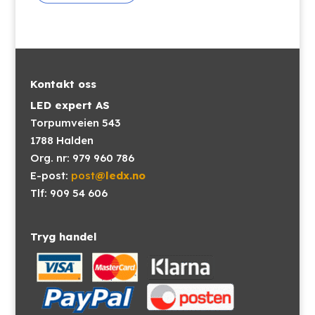
Kontakt oss
LED expert AS
Torpumveien 543
1788 Halden
Org. nr: 979 960 786
E-post:
post
@ledx.no
Tlf: 909 54 606
Tryg handel