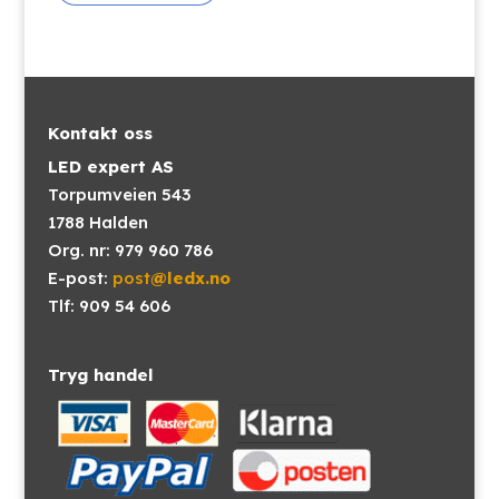
Kontakt oss
LED expert AS
Torpumveien 543
1788 Halden
Org. nr: 979 960 786
E-post:
post
@ledx.no
Tlf: 909 54 606
Tryg handel