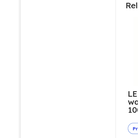
Re
LE
wa
10
Pr