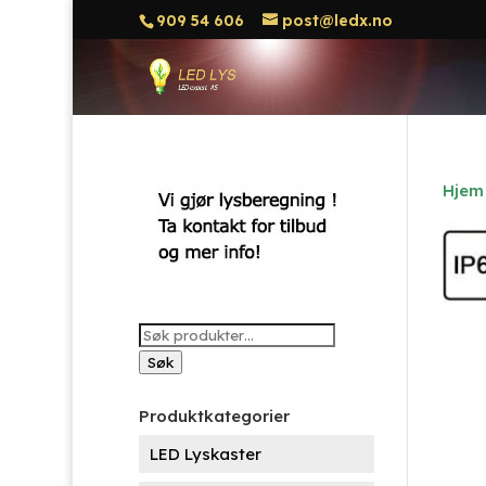
909 54 606
post@ledx.no
Hjem
Søk
etter:
Søk
Produktkategorier
LED Lyskaster