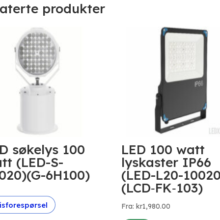
laterte produkter
D søkelys 100
LED 100 watt
tt (LED-S-
lyskaster IP66
020)(G-6H100)
(LED-L20-10020
(LCD‐FK‐103)
isforespørsel
Fra:
kr
1,980.00
Dette