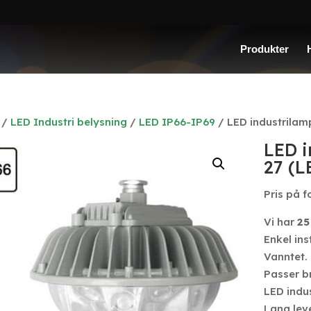
Produkter
/
LED Industri belysning
/
LED IP66-IP69
/ LED industrilam
LED i
27 (
Pris på f
Vi har
25
Enkel ins
Vanntet.
Passer br
LED indus
Lang lev