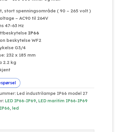
t, stort spenningsområde ( 90 – 265 volt )
oltage – AC90 til 264V
ns 47-63 Hz
ttbeskytelse
IP66
jon beskytelse WF2
tykelse G3/4
lse: 232 x 185 mm
a 2.2 kg
kjent
espørsel
nummer:
Led industrilampe IP66 model 27
er:
LED IP66-IP69
,
LED maritim IP66-IP69
IP66
,
led