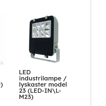
LED
industrilampe /
)
lyskaster model
23 (LED-IN\L-
M23)