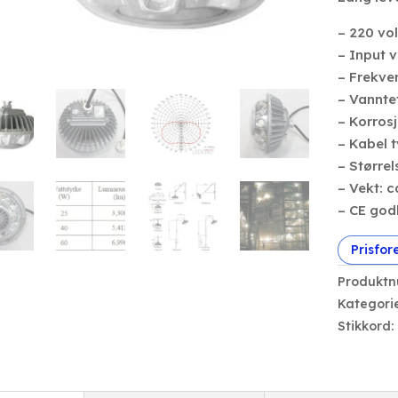
– 220 vol
– Input v
– Frekve
– Vannte
– Korros
– Kabel 
– Større
– Vekt: c
– CE god
Prisfor
Produkt
Kategori
Stikkord: