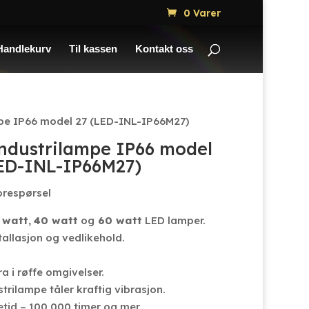
0 Varer
Handlekurv
Til kassen
Kontakt oss
pe IP66 model 27 (LED-INL-IP66M27)
ndustrilampe IP66 model
LED-INL-IP66M27)
orespørsel
 watt
,
40 watt
og
60 watt
LED lamper.
tallasjon og vedlikehold.
a i røffe omgivelser.
trilampe tåler kraftig vibrasjon.
etid – 100 000 timer og mer.