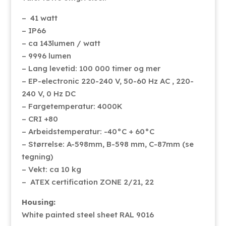
– 41 watt
– IP66
– ca 143lumen / watt
– 9996 lumen
– Lang levetid: 100 000 timer og mer
– EP-electronic 220-240 V, 50-60 Hz AC , 220-
240 V, 0 Hz DC
– Fargetemperatur: 4000K
– CRI +80
– Arbeidstemperatur: -40°C + 60°C
– Størrelse: A-598mm, B-598 mm, C-87mm (se
tegning)
– Vekt: ca 10 kg
– ATEX certification ZONE 2/21, 22
Housing:
White painted steel sheet RAL 9016