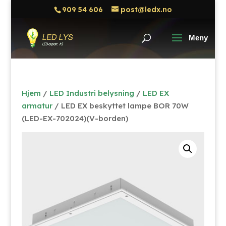
909 54 606
post@ledx.no
Hjem
/
LED Industri belysning
/
LED EX
armatur
/ LED EX beskyttet lampe BOR 70W
(LED-EX-702024)(V-borden)