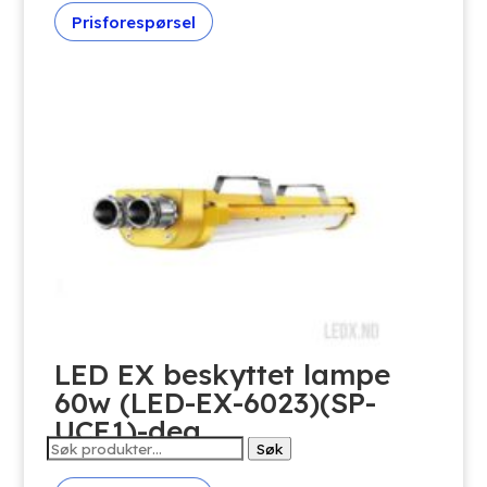
Prisforespørsel
LED EX beskyttet lampe
60w (LED-EX-6023)(SP-
UCE1)-dea
Søk
Søk
etter: