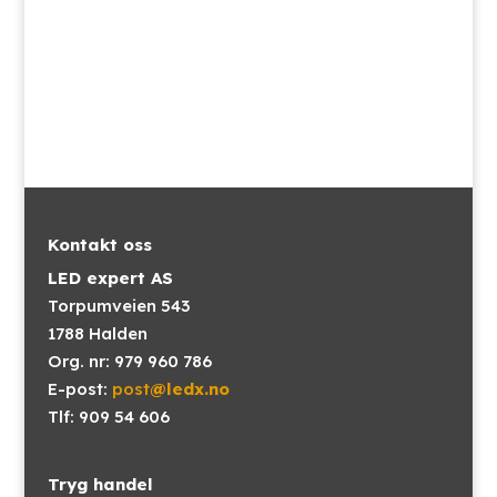
Kontakt oss
LED expert AS
Torpumveien 543
1788 Halden
Org. nr: 979 960 786
E-post:
post
@ledx.no
Tlf: 909 54 606
Tryg handel