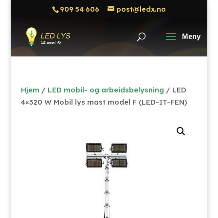
909 54 606
post@ledx.no
Hjem
/
LED mobil- og arbeidsbelysning
/ LED
4×320 W Mobil lys mast model F (LED-IT-FEN)