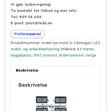
Vi gjør lysberegning!
Ta kontakt for tilbud og mer info
Tel: 909 54 606
E-post: post@ledx.no
Prisforespørsel
Produktnummer:
mobil-lys-mast-2-1
Kategori:
LED
mobil- og arbeidsbelysning
Stikkord:
8.5 meter
,
byggeplass
,
IP67
,
lysmast
,
mobil lysmast
,
norge
Beskrivelse
Beskrivelse