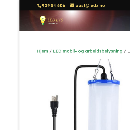
909 54 606
post@ledx.no
Hjem
/
LED mobil- og arbeidsbelysning
/ L