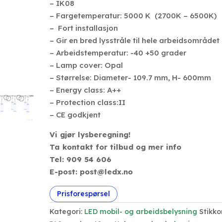
– IK08
– Fargetemperatur: 5000 K (2700K – 6500K)
– Fort installasjon
– Gir en bred lysstråle til hele arbeidsområdet
– Arbeidstemperatur: -40 +50 grader
– Lamp cover: Opal
– Størrelse: Diameter- 109.7 mm, H- 600mm
– Energy class: A++
– Protection class:II
– CE godkjent
Vi gjør lysberegning!
Ta kontakt for tilbud og mer info
Tel: 909 54 606
E-post: post@ledx.no
Prisforespørsel
Kategori:
LED mobil- og arbeidsbelysning
Stikko