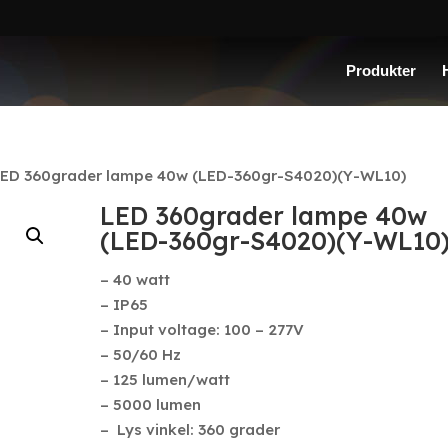
Produkter
ED 360grader lampe 40w (LED-360gr-S4020)(Y-WL10)
LED 360grader lampe 40w
(LED-360gr-S4020)(Y-WL10
– 40 watt
– IP65
– Input voltage: 100 – 277V
– 50/60 Hz
– 125 lumen/watt
– 5000 lumen
– Lys vinkel: 360 grader