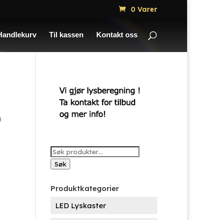
0 Varer
Handlekurv
Til kassen
Kontakt oss
)
Søk
etter:
Søk
Produktkategorier
LED Lyskaster