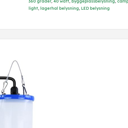
360 grader
,
40 watt
,
byggeplassbelysning
,
camp
light
,
lagerhal belysning
,
LED belysning