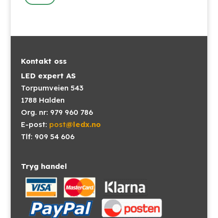
har
flere
varianter.
Alternativene
kan
Kontakt oss
velges
LED expert AS
på
Torpumveien 543
produktsiden
1788 Halden
Org. nr: 979 960 786
E-post:
post
@ledx.no
Tlf: 909 54 606
Tryg handel