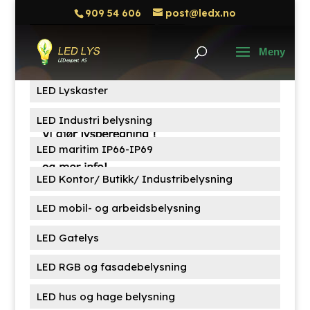
909 54 606
post@ledx.no
Søk
Søk
etter:
Produktkategorier
LED Lyskaster
LED Industri belysning
LED maritim IP66-IP69
LED Kontor/ Butikk/ Industribelysning
LED mobil- og arbeidsbelysning
LED Gatelys
LED RGB og fasadebelysning
LED hus og hage belysning