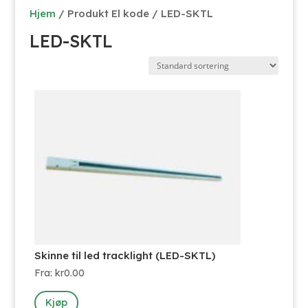
Hjem
/ Produkt El kode / LED-SKTL
LED-SKTL
Skinne til led tracklight (LED-SKTL)
Fra:
kr
0.00
Dette
Kjøp
produktet