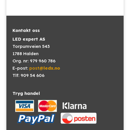
Kontakt oss
LED expert AS
Torpumveien 543
1788 Halden
Org. nr: 979 960 786
E-post:
post
@ledx.no
Tlf: 909 54 606
Tryg handel