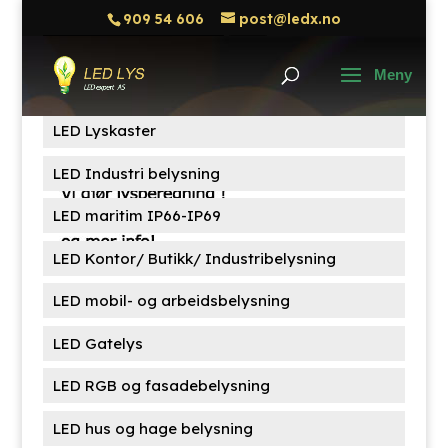
909 54 606
post@ledx.no
Søk
Søk
etter:
Produktkategorier
LED Lyskaster
LED Industri belysning
LED maritim IP66-IP69
LED Kontor/ Butikk/ Industribelysning
LED mobil- og arbeidsbelysning
LED Gatelys
LED RGB og fasadebelysning
LED hus og hage belysning