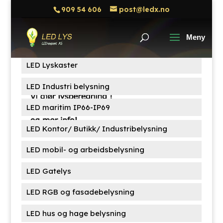
909 54 606
post@ledx.no
Søk
Søk
etter:
Produktkategorier
LED Lyskaster
LED Industri belysning
LED maritim IP66-IP69
LED Kontor/ Butikk/ Industribelysning
LED mobil- og arbeidsbelysning
LED Gatelys
LED RGB og fasadebelysning
LED hus og hage belysning